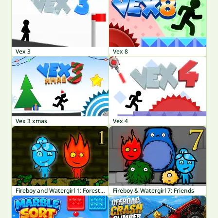
Vex 3
Vex 8
Vex 3 xmas
Vex 4
Fireboy and Watergirl 1: Forest Temple
Fireboy & Watergirl 7: Friends