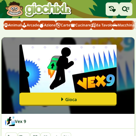
Animali
Arcade
Azione
Carte
Cucinare
da Tavolo
Macchina
Gioca
Vex 9