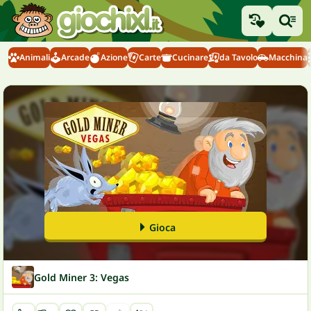
Animali
Arcade
Azione
Carte
Cucinare
da Tavolo
Macchina
Gioca
Gold Miner 3: Vegas