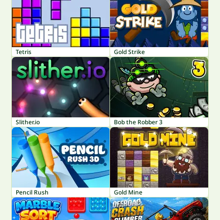
Tetris
Gold Strike
Slither.io
Bob the Robber 3
Pencil Rush
Gold Mine