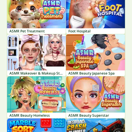
ASMR Pet Treatment
Foot Hospital
ASMR Makeover & Makeup Studio
ASMR Beauty Japanese Spa
ASMR Beauty Homeless
ASMR Beauty Superstar