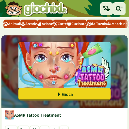
Animali
Arcade
Azione
Carte
Cucinare
da Tavolo
Macchina
Gioca
ASMR Tattoo Treatment