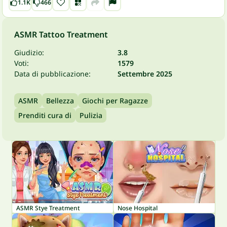
1.1K
466
ASMR Tattoo Treatment
Giudizio:
3.8
Voti:
1579
Data di pubblicazione:
Settembre 2025
ASMR
Bellezza
Giochi per Ragazze
Prenditi cura di
Pulizia
ASMR Stye Treatment
Nose Hospital