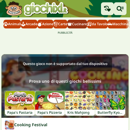
Animali
Arcade
Azione
Carte
Cucinare
da Tavolo
Macchina
Questo gioco non è supportato dal tuo dispositivo
Prova uno di questi giochi bellissimi
Papa's Pastaria
Papa's Pizzeria
Kris Mahjong
Butterfly Kyodai
Cooking Festival