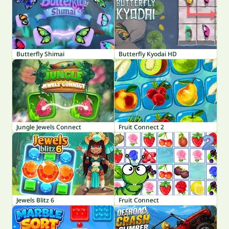
Butterfly Shimai
Butterfly Kyodai HD
Jungle Jewels Connect
Fruit Connect 2
Jewels Blitz 6
Fruit Connect