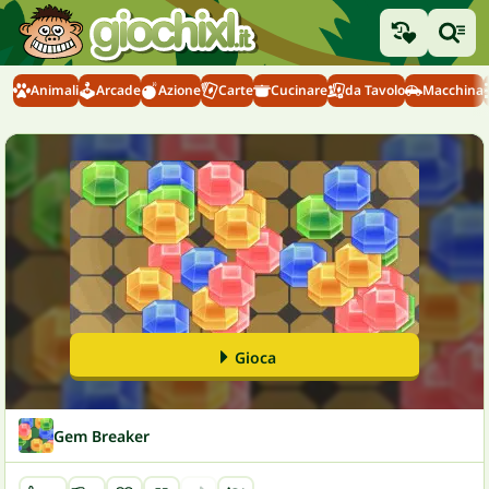
Animali
Arcade
Azione
Carte
Cucinare
da Tavolo
Macchina
Gioca
Gem Breaker