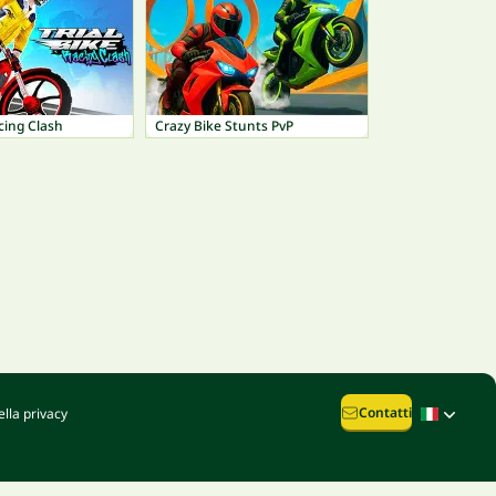
acing Clash
Crazy Bike Stunts PvP
Contatti
lla privacy