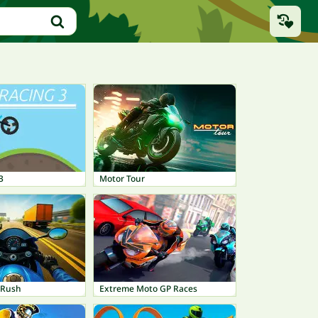
3
Motor Tour
 Rush
Extreme Moto GP Races