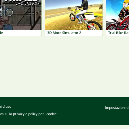
de
3D Moto Simulator 2
Trial Bike R
i d'uso
Impostazioni de
va sulla privacy e policy per i cookie