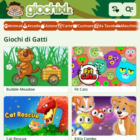
Animali
Arcade
Azione
Carte
Cucinare
da Tavolo
Macchina
Giochi di Gatti
Bubble Meadow
Fit Cats
Cat Rescue
Kitty Combo