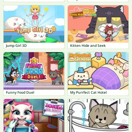
Jump Girl 3D
Kitten Hide and Seek
Funny Food Duel
My Purrfect Cat Hotel